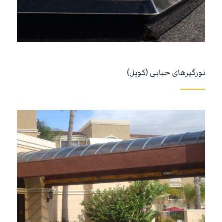
نورگیرهای حبابی (کوپل)