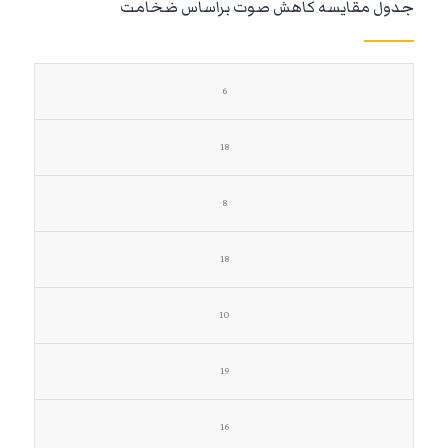
جدول مقایسه کاهش صوت براساس ضخامت
6
18
8
18
10
19
16