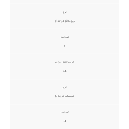
ورق هالو دوجداره
6
3.5
شیسشه دوجداره
14