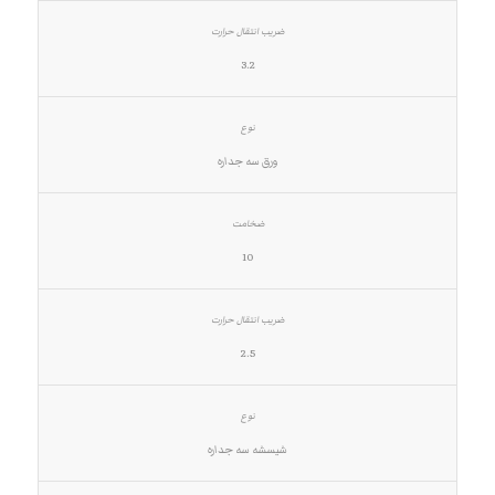
3.2
ورق سه جداره
10
2.5
شیسشه سه جداره