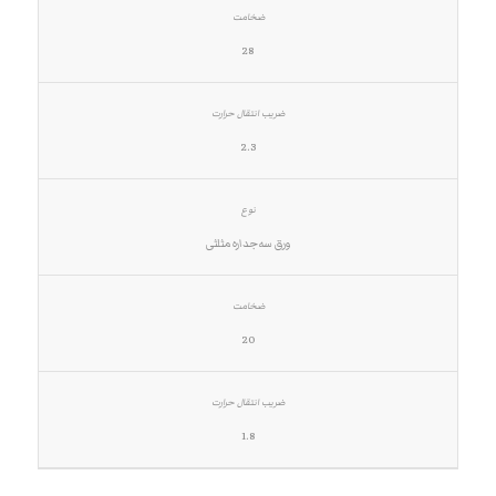
28
2.3
ورق سه‌جداره مثلثی
20
1.8