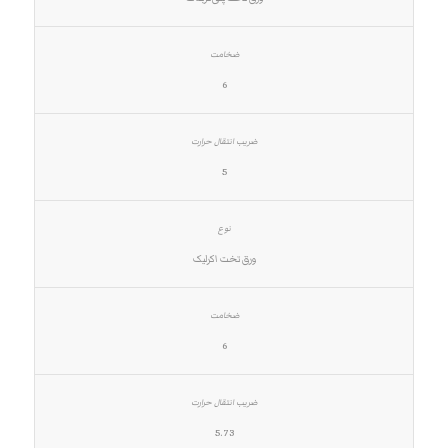
6
5
ورق تخت اکرلیک
6
5.73