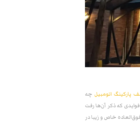
پارکینگ اتومبیل
چه
فوایدی که ذکر آن‌ها رفت
وق‌العاده خاص و زیبا در