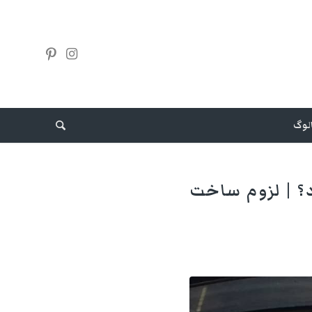
الوگ
؟ | لزوم ساخت